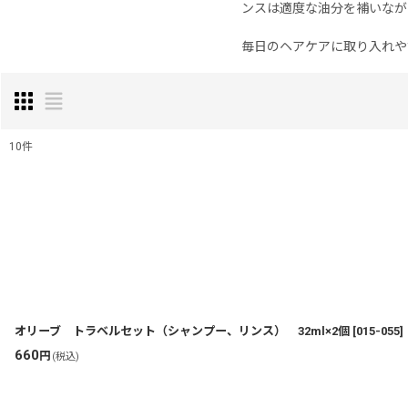
ンスは適度な油分を補いなが
毎日のヘアケアに取り入れや
10
件
表示数
:
並び順
:
オリーブ トラベルセット（シャンプー、リンス） 32ml×2個
[
015-055
]
660
円
(税込)