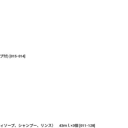
プ付)
[
015-014
]
ィソープ、シャンプー、リンス） 43ｍｌ×3個
[
011-128
]