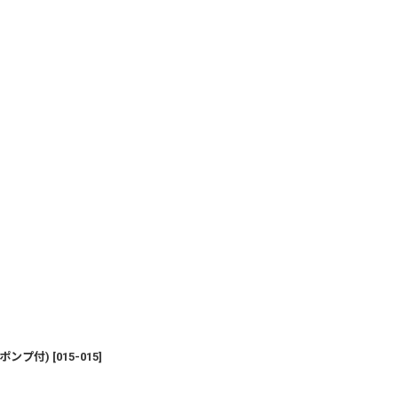
(ポンプ付)
[
015-015
]