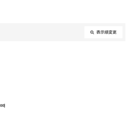
表示順変更
閉じる
00
]