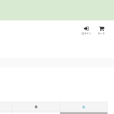
ログイン
カート
金
土