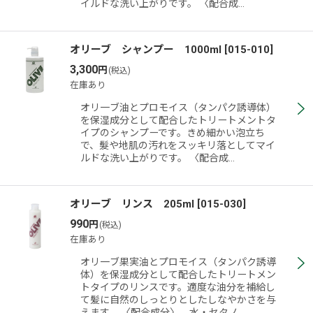
イルドな洗い上がりです。 〈配合成…
オリーブ シャンプー 1000ml
[
015-010
]
3,300
円
(税込)
在庫あり
オリ一ブ油とプロモイス（タンパク誘導体）
を保湿成分として配合したトリートメントタ
イプのシャンプーです。きめ細かい泡立ち
で、髮や地肌の汚れをスッキリ落としてマイ
ルドな洗い上がりです。 〈配合成…
オリーブ リンス 205ml
[
015-030
]
990
円
(税込)
在庫あり
オリ一ブ果実油とプロモイス（タンパク誘導
体）を保湿成分として配合したトリートメン
トタイプのリンスです。適度な油分を補給し
て髪に自然のしっとりとしたしなやかさを与
えます。 〈配合成分〉 水・セタノ…