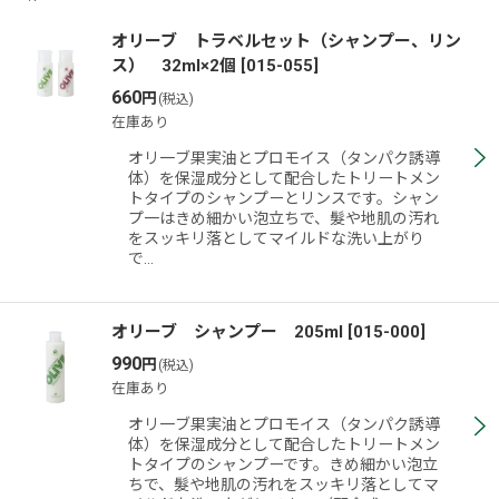
表示数
:
オリーブ トラベルセット（シャンプー、リン
ス） 32ml×2個
[
015-055
]
660
円
(税込)
並び順
:
在庫あり
オリ一ブ果実油とプロモイス（タンパク誘導
絞り込む
体）を保湿成分として配合したトリートメン
トタイプのシャンプーとリンスです。シャン
プ一はきめ細かい泡立ちで、髮や地肌の汚れ
をスッキリ落としてマイルドな洗い上がり
で…
オリーブ シャンプー 205ml
[
015-000
]
990
円
(税込)
在庫あり
オリ一ブ果実油とプロモイス（タンパク誘導
体）を保湿成分として配合したトリートメン
トタイプのシャンプーです。きめ細かい泡立
ちで、髮や地肌の汚れをスッキリ落としてマ