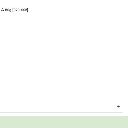
 50g
[
020-006
]