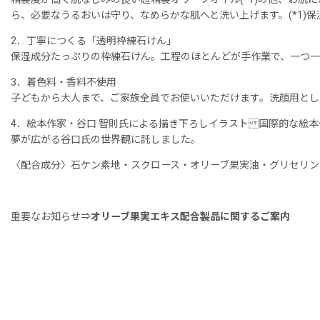
ら、必要なうるおいは守り、なめらかな肌へと洗い上げます。(*1)保
2．丁寧につくる「透明枠練石けん」
保湿成分たっぷりの枠練石けん。工程のほとんどが手作業で、一つ一
3．着色料・香料不使用
子どもから大人まで、ご家族全員でお使いいただけます。洗顔用とし
4．絵本作家・谷口 智則氏による描き下ろしイラスト 国際的な絵
夢が広がる谷口氏の世界観に託しました。
〈配合成分〉石ケン素地・スクロース・オリーブ果実油・グリセリン
重要なお知らせ
⇒
オリーブ果実エキス配合製品に関するご案内