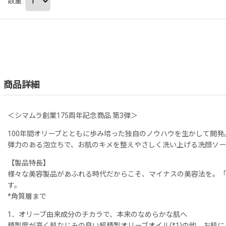
数量
:
商品詳細
＜シマムラ創業175周年記念商品 第3弾＞
100年間オリーブとともに歩み培った独自のノウハウを生かして開発
弾力のある泡立ちで、お肌のキメを整えやさしく洗い上げる洗顔ソー
【製品特長】
様々な美容製品があふれる時代だからこそ、マイナスの美容法を。「
す。
*角質層まで
1．オリーブ由来成分のチカラで、本来のなめらかな肌へ
精製度が高く肌なじみの良い超精製オリーブオイル(*1)の他、お肌