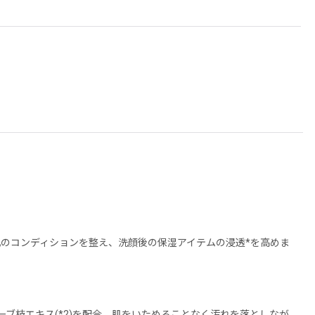
のコンディションを整え、洗顔後の保湿アイテムの浸透*を高めま
ブ枝エキス(*2)を配合。肌をいためることなく汚れを落としなが