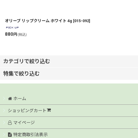
オリーブ リップクリーム ホワイト 4g
[
015-092
]
880
円
(税込)
カテゴリで絞り込む
特集で絞り込む
鈴虫OLIVE （普通肌の方に）
オリーブオイル100％
OLIVEL （乾燥肌、敏感肌の方にも）
ホーム
オリーブオイル（美容成分配合）
ショッピングカート
Kiwami Olive（高保湿、エイジングケア*1）
洗顔石鹸
マイページ
特定商取引法表示
化粧水