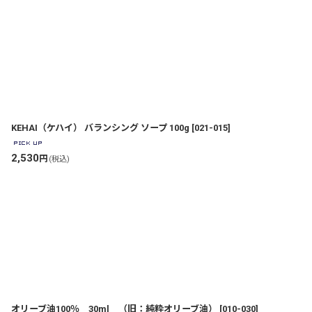
表示数
:
並び順
:
KEHAI（ケハイ） バランシング ソープ 100g
[
021-015
]
2,530
円
(税込)
オリーブ油100％ 30ml （旧：純粋オリーブ油）
[
010-030
]