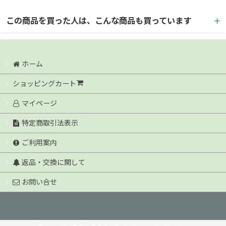
この商品を買った人は、こんな商品も買っています
ホーム
ショッピングカート
マイページ
特定商取引法表示
<ミニサイズ> BINBALM（鬢
オリヴァンス ヘアオイル
バーム）固 - KATA - 7g
[
021-
30ml (ハーブ&ベルガモット)
ご利用案内
031
]
[
021-050
]
返品・交換に関して
990
1,980
円
円
(税込)
(税込)
お問い合せ