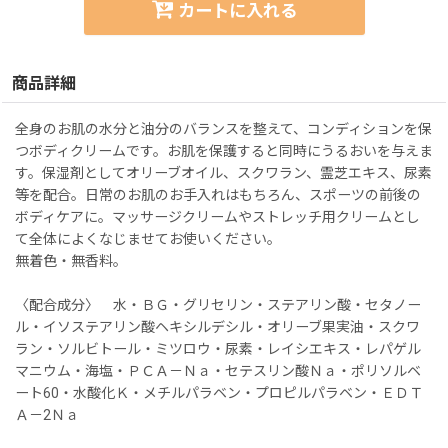
カートに入れる
商品詳細
全身のお肌の水分と油分のバランスを整えて、コンディションを保
つボディクリームです。お肌を保護すると同時にうるおいを与えま
す。保湿剤としてオリーブオイル、スクワラン、霊芝エキス、尿素
等を配合。日常のお肌のお手入れはもちろん、スポーツの前後の
ボディケアに。マッサージクリームやストレッチ用クリームとし
て全体によくなじませてお使いください。
無着色・無香料。
〈配合成分〉 水・ＢＧ・グリセリン・ステアリン酸・セタノー
ル・イソステアリン酸ヘキシルデシル・オリーブ果実油・スクワ
ラン・ソルビトール・ミツロウ・尿素・レイシエキス・レパゲル
マニウム・海塩・ＰＣＡ－Ｎａ・セテスリン酸Ｎａ・ポリソルベ
ート60・水酸化Ｋ・メチルパラベン・プロピルパラベン・ＥＤＴ
Ａ－2Ｎａ