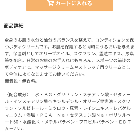
カートに入れる
商品詳細
全身のお肌の水分と油分のバランスを整えて、コンディションを保
つボディクリームです。お肌を保護すると同時にうるおいを与えま
す。保湿剤としてオリーブオイル、スクワラン、霊芝エキス、尿素
等を配合。日常のお肌のお手入れはもちろん、スポーツの前後の
ボディケアに。マッサージクリームやストレッチ用クリームとし
て全体によくなじませてお使いください。
無着色・無香料。
〈配合成分〉 水・ＢＧ・グリセリン・ステアリン酸・セタノー
ル・イソステアリン酸ヘキシルデシル・オリーブ果実油・スクワ
ラン・ソルビトール・ミツロウ・尿素・レイシエキス・レパゲル
マニウム・海塩・ＰＣＡ－Ｎａ・セテスリン酸Ｎａ・ポリソルベ
ート60・水酸化Ｋ・メチルパラベン・プロピルパラベン・ＥＤＴ
Ａ－2Ｎａ